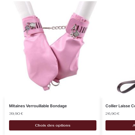
Mitaines Verrouillable Bondage
Collier Laisse 
39,90
€
26,90
€
Choix des options
A