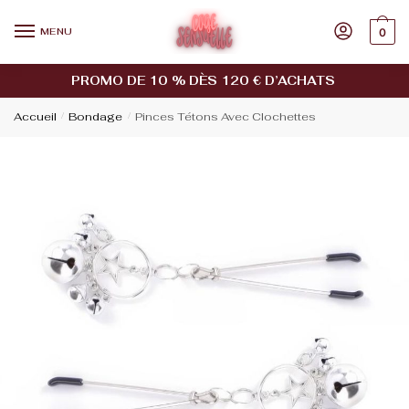
MENU
0
PROMO DE 10 % DÈS 120 € D’ACHATS
Accueil
/
Bondage
/
Pinces Tétons Avec Clochettes