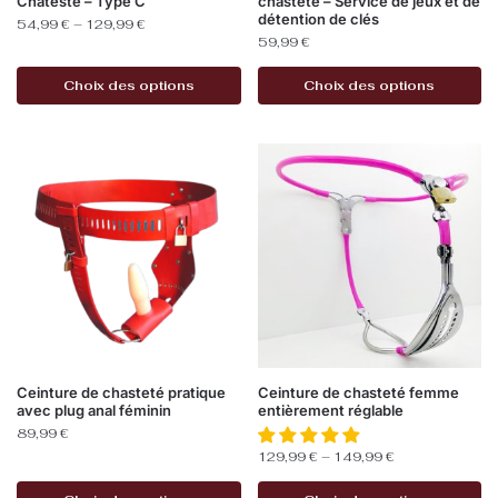
Chatesté – Type C
chasteté – Service de jeux et de
détention de clés
54,99
€
–
129,99
€
59,99
€
Choix des options
Choix des options
Ceinture de chasteté pratique
Ceinture de chasteté femme
avec plug anal féminin
entièrement réglable
89,99
€
129,99
€
–
149,99
€