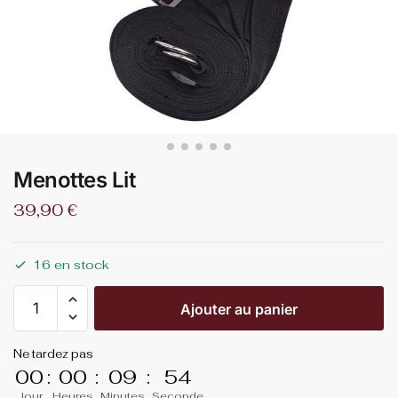
Menottes Lit
39,90
€
16 en stock
Ajouter au panier
Ne tardez pas
00
:
00
:
09
:
53
Jour
Heures
Minutes
Seconde