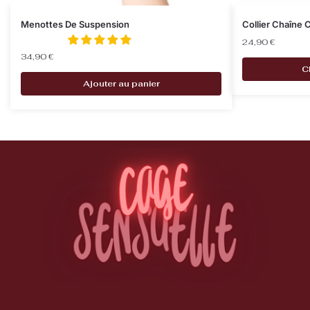
Menottes De Suspension
Collier Chaîne
24,90
€
34,90
€
C
Ajouter au panier