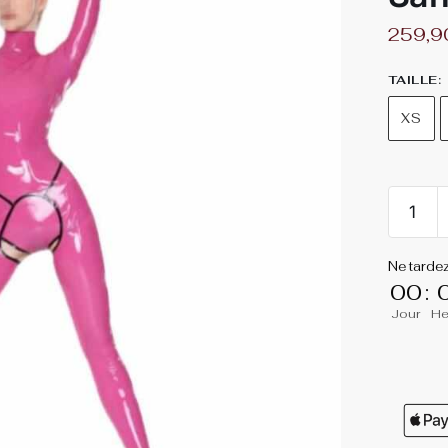
259,
TAILLE
:
XS
Ne tarde
00
:
Jour
He