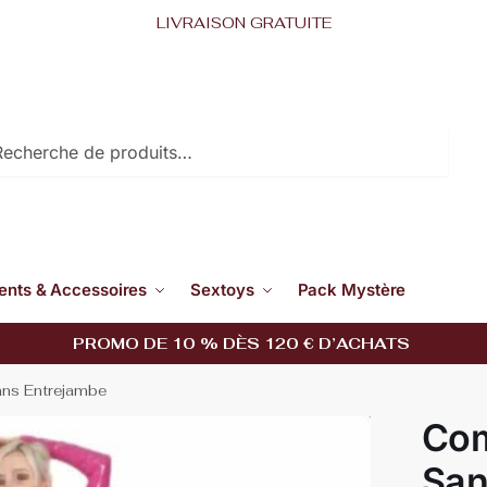
LIVRAISON GRATUITE
RECHERCHE
nts & Accessoires
Sextoys
Pack Mystère
PROMO DE 10 % DÈS 120 € D’ACHATS
ans Entrejambe
Com
San