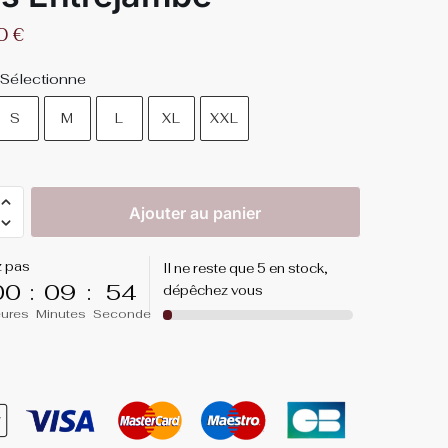
90
€
Sélectionne
S
M
L
XL
XXL
Ajouter au panier
z pas
Il ne reste que 5 en stock,
00
:
09
:
53
dépêchez vous
ures
Minutes
Seconde