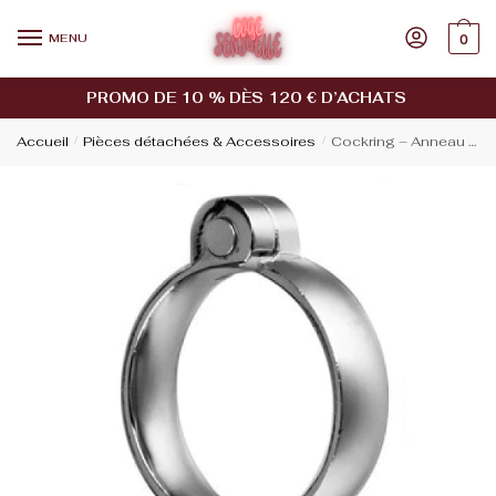
MENU
0
PROMO DE 10 % DÈS 120 € D’ACHATS
Accueil
/
Pièces détachées & Accessoires
/
Cockring – Anneau Cage de Chasteté K