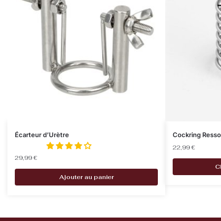
Écarteur d’Urètre
Cockring Resso
22,99
€
29,99
€
C
Ajouter au panier