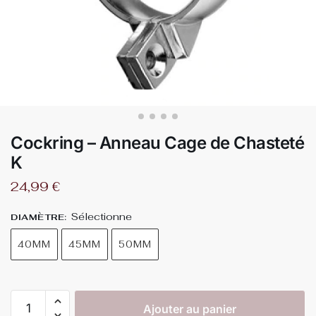
Cockring – Anneau Cage de Chasteté
K
24,99
€
Sélectionne
DIAMÈTRE
:
40MM
45MM
50MM
Ajouter au panier