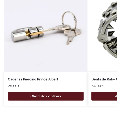
Cadenas Piercing Prince Albert
Dents de Kali –
25,99
€
64,99
€
Choix des options
A