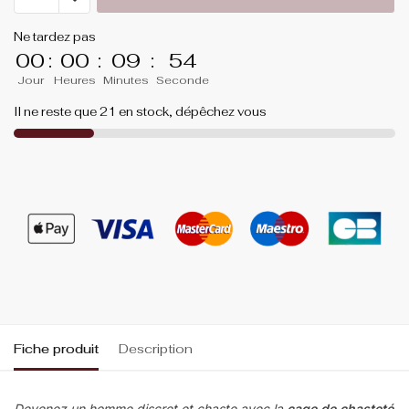
Ne tardez pas
00
:
00
:
09
:
52
Jour
Heures
Minutes
Seconde
Il ne reste que 21 en stock, dépêchez vous
Fiche produit
Description
Devenez un homme discret et chaste avec la
cage de chasteté