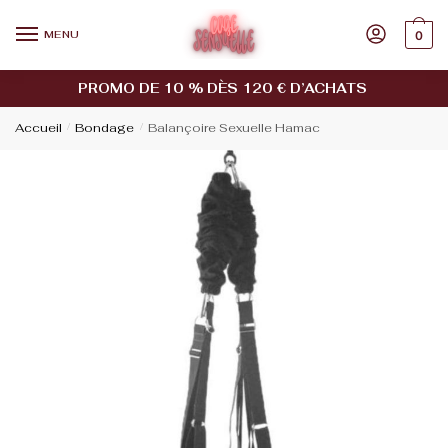
MENU
0
PROMO DE 10 % DÈS 120 € D’ACHATS
Accueil
/
Bondage
/
Balançoire Sexuelle Hamac