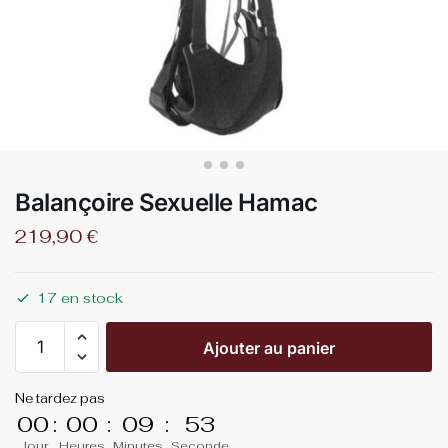
Balançoire Sexuelle Hamac
219,90
€
17 en stock
Ajouter au panier
Ne tardez pas
00
:
00
:
09
:
53
Jour
Heures
Minutes
Seconde