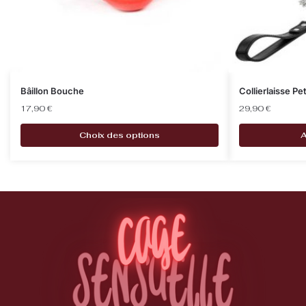
Bâillon Bouche
Collierlaisse Pe
17,90
€
29,90
€
Choix des options
A