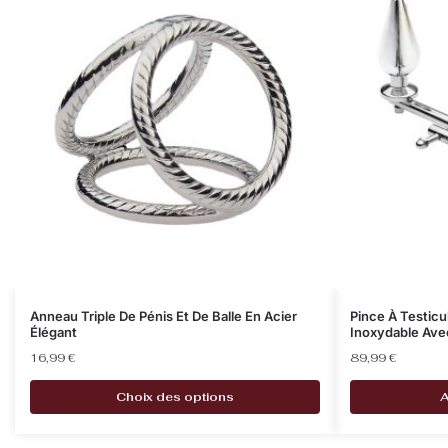
Anneau Triple De Pénis Et De Balle En Acier
Pince À Testicu
Élégant
Inoxydable Ave
16,99
€
89,99
€
Choix des options
A