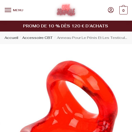
MENU
0
PROMO DE 10 % DÈS 120 € D’ACHATS
Accueil
/
Accessoire CBT
/
Anneau Pour Le Pénis Et Les Testicules En Silicone